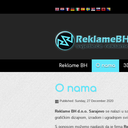
Reklame BH
O nama
3
O nama
Published: Sunday, 27 December 2020
Reklame BH d.o.o. Sarajevo
se nalazi u s
grafičkim dizajnom, izradom i ugradnjom svih
S ponosom možemo naglasiti da je firma
Re