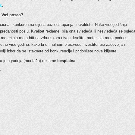
k
.
mo Vaš posao?
pačna i konkurentna cijena bez odstupanja u kvalitetu. Naše visegodišnje
 predanosti poslu. Kvalitet reklame, bila ona svjetleća ili nesvjetleća se ogled
a materijala mora biti na vrhunskom nivou, kvalitet materijala mora podnositi
etno više godina, kako bi u finalnom proizvodu investitor bio zadovoljan
ji izbor da se istaknete od konkurencije i pridobijete nove klijente.
a je ugradnja (montaža) reklame
besplatna
.
)