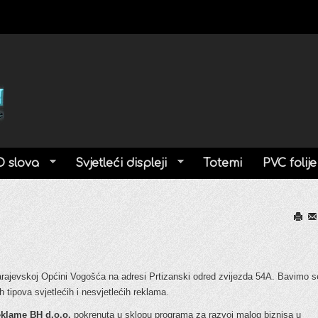
D slova
Svjetleći displeji
Totemi
PVC folije
Print
Em
arajevskoj Općini Vogošća na adresi Prtizanski odred zvijezda 54A. Bavimo s
 tipova svjetlećih i nesvjetlećih reklama.
klame BH d.o.o.
pokrenuta u sklopu programa za razvoj malog biznisa u