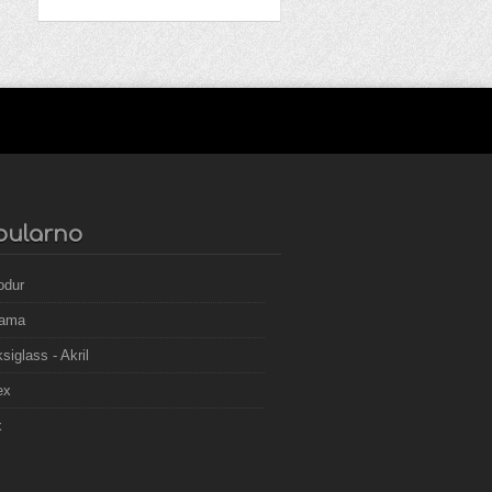
pularno
odur
nama
siglass - Akril
ex
x