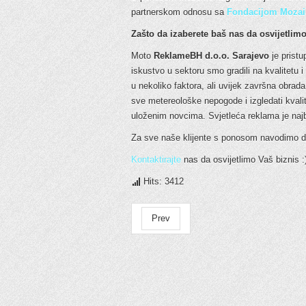
partnerskom odnosu sa
Fondacijom Mozai
Zašto da izaberete baš nas da osvijetli
Moto
ReklameBH d.o.o. Sarajevo
je pristu
iskustvo u sektoru smo gradili na kvalitetu i
u nekoliko faktora, ali uvijek završna obrad
sve metereološke nepogode i izgledati kvalit
uloženim novcima. Svjetleća reklama je najbol
Za sve naše klijente s ponosom navodimo d
Kontaktirajte
nas da osvijetlimo Vaš biznis :
Hits: 3412
Prev