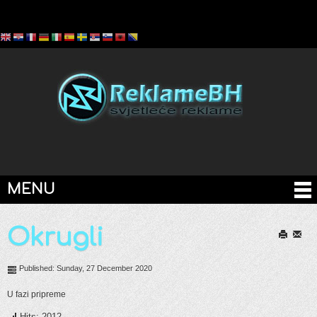
MENU
Okrugli
Print
Email
Published: Sunday, 27 December 2020
U fazi pripreme
Hits: 2012