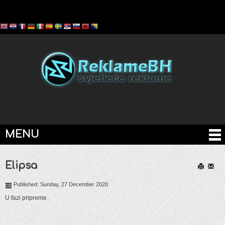
MENU
Elipsa
Print
Email
Published: Sunday, 27 December 2020
U fazi pripreme