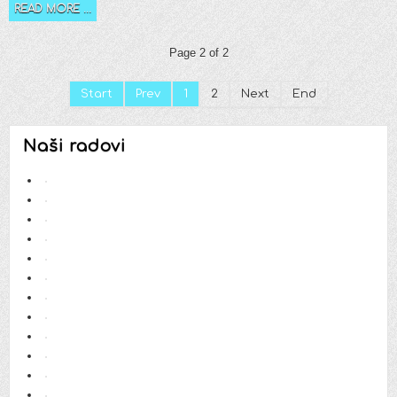
READ MORE ...
Page 2 of 2
Start
Prev
1
2
Next
End
Naši radovi