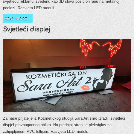
svjetleću reklamu izvedenu kao 3D slova pozicioniranu na metalnoj
podlozi. Rasvjeta LED moduli.
READ MORE ...
Svjetleći displej
Za naše prijatelje iz Kozmetičkog studija Sara Art smo izradili svjetleći
dispjel pravougaonog oblika. Na prednjoj strani je pleksiglas sa
zalijepljenom PVC follijom. Rasvjeta LED moduli.