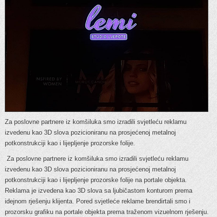
Za poslovne partnere iz komšiluka smo izradili svjetleću reklamu
izvedenu kao 3D slova pozicioniranu na prosjećenoj metalnoj
potkonstrukciji kao i lijepljenje prozorske folije.
Za poslovne partnere iz komšiluka smo izradili svjetleću reklamu
izvedenu kao 3D slova pozicioniranu na prosjećenoj metalnoj
potkonstrukciji kao i lijepljenje prozorske folije na portale objekta.
Reklama je izvedena kao 3D slova sa ljubičastom konturom prema
idejnom rješenju klijenta. Pored svjetleće reklame brendirtali smo i
prozorsku grafiku na portale objekta prema traženom vizuelnom rješenju.